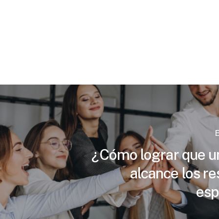
E
¿Cómo lograr que u
alcance los re
esp