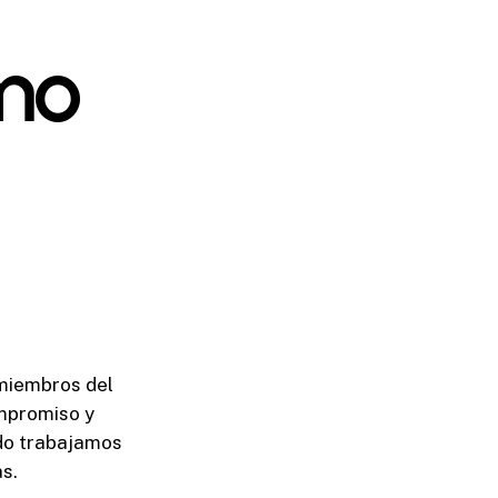
omo
 miembros del
ompromiso y
do trabajamos
s.