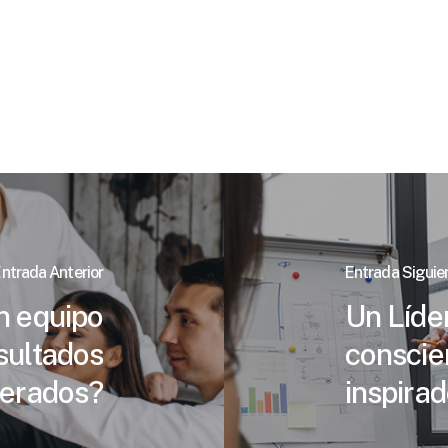
ntrada Anterior
Entrada Siguie
n equipo
Un Líder
sultados
conscie
erados?
inspirad