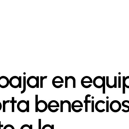
bajar en equi
rta beneficio
o a la