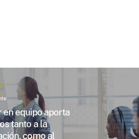
nte
r en equipo aporta
os tanto a la
ación, como al