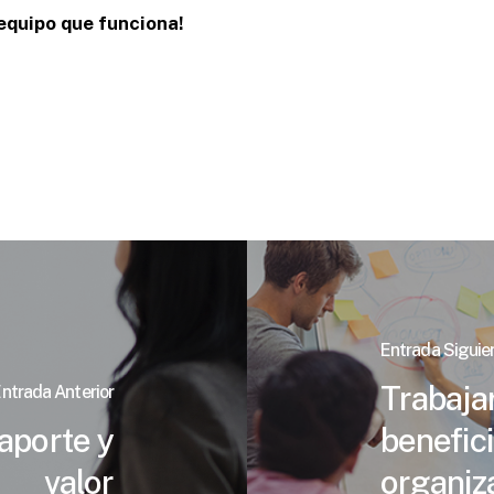
 equipo que funciona!
Entrada Siguie
Trabaja
ntrada Anterior
aporte y
benefici
valor
organiz